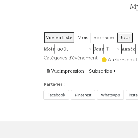
My
Vue en
Liste
Mois
Semaine
Jour
Mois
Jour
Année
Catégories d’évènement
Ateliers cou
Vue
impression
Subscribe
Partager :
Facebook
Pinterest
WhatsApp
inst