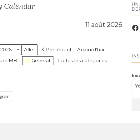
 Calendar
UN 
DE
11 août 2026
Fac
Précédent
Aujourd’hui
INS
ture MB
General
Toutes les catégories
Ema
agram