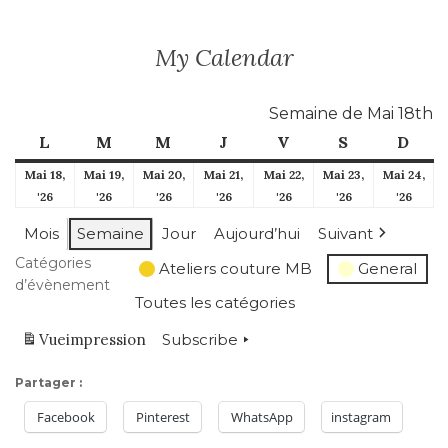
My Calendar
Semaine de Mai 18th
L
lundi
M
mardi
M
mercredi
J
jeudi
V
vendredi
S
samedi
D
dim
Mai 18,
Mai 19,
Mai 20,
Mai 21,
Mai 22,
Mai 23,
Mai 24,
18
19
20
21
22
23
24
'26
'26
'26
'26
'26
'26
'26
mai
mai
mai
mai
mai
mai
mai
Mois
Semaine
Jour
Aujourd’hui
Suivant
2026
2026
2026
2026
2026
2026
2026
Catégories
Ateliers couture MB
General
d’évènement
Toutes les catégories
Vue
impression
Subscribe
Partager :
Facebook
Pinterest
WhatsApp
instagram